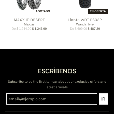
AGOTADO
EN OFERTA
MAXX IT-DESERT
Llanta WDT P6052
Maxxis
Wanda Tyre
De
$ 1,244.00
$ 1,243.00
De
$ 609.00
$ 487.20
ESCRÍBENOS
Subscribe to be the first to hear about our exclusive offers and
latest arrivals.
IR