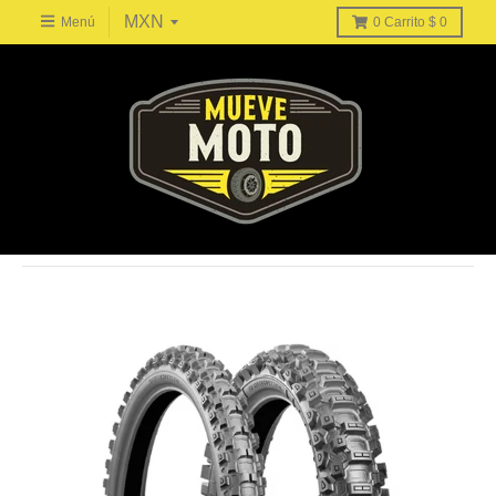
Menú
0
Carrito
$ 0