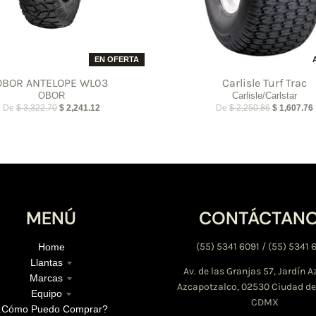
EN OFERTA
OBOR ANTELOPE WL03
Carlisle Turf Trac
OBOR
Carlisle/Carlstar
De
$ 3,322.70
$ 2,241.12
De
$ 2,250.86
$ 1,607.76
MENÚ
CONTÁCTAN
(55) 5341 6091 / (55) 5341 
Home
Llantas
Av. de las Granjas 57, Jardín A
Marcas
Azcapotzalco, 02530 Ciudad de
Equipo
CDMX
¿Cómo Puedo Comprar?