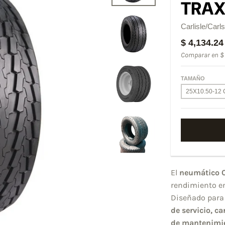
TRA
Carlisle/Carls
$ 4,134.24
Comparar en
$
TAMAÑO
El
neumático Ca
rendimiento en
Diseñado para 
de servicio, c
de mantenimi