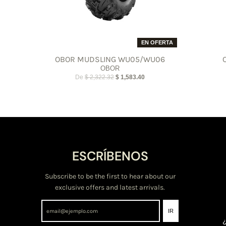
EN OFERTA
OBOR MUDSLING WU05/WU06
OBOR
De
$ 2,322.32
$ 1,583.40
ESCRÍBENOS
Subscribe to be the first to hear about our
exclusive offers and latest arrivals.
IR