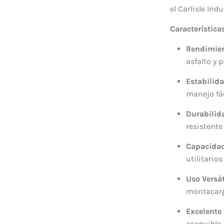
el Carlisle Ind
Características
Rendimien
asfalto y p
Estabilida
manejo fác
Durabilid
resistente
Capacidad
utilitarios
Uso Versát
montacarg
Excelente 
asequible.