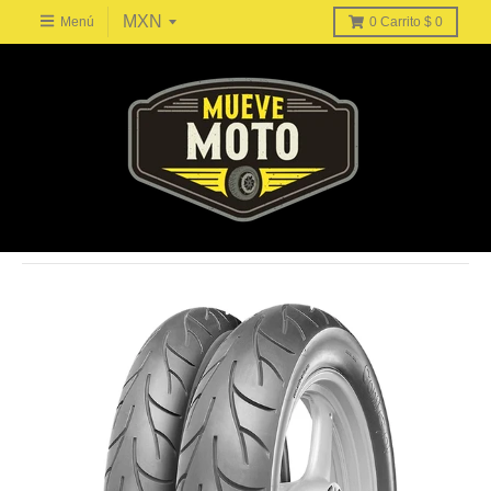
Menú
0
Carrito
$ 0