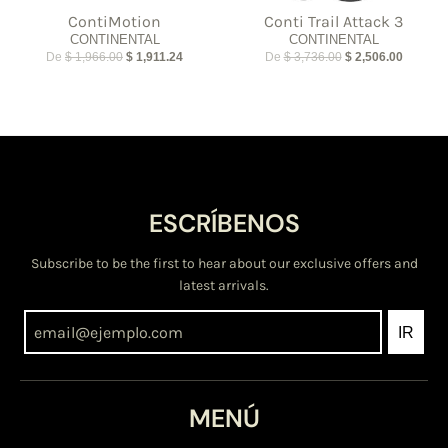
ContiMotion
Conti Trail Attack 3
CONTINENTAL
CONTINENTAL
De
$ 1,966.00
$ 1,911.24
De
$ 3,736.00
$ 2,506.00
ESCRÍBENOS
Subscribe to be the first to hear about our exclusive offers and
latest arrivals.
IR
MENÚ