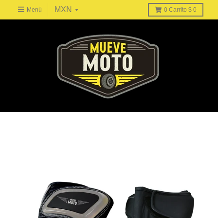
Menú
0
Carrito
$ 0