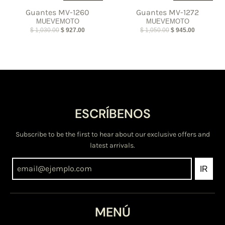
Guantes MV-1260
Guantes MV-1272
MUEVEMOTO
MUEVEMOTO
$ 1,030.00
$ 927.00
$ 1,050.00
$ 945.00
ESCRÍBENOS
Subscribe to be the first to hear about our exclusive offers and
latest arrivals.
IR
MENÚ