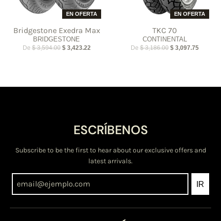
EN OFERTA
EN OFERTA
Bridgestone Exedra Max
TKC 70
BRIDGESTONE
CONTINENTAL
De
$ 3,594.00
$ 3,423.22
De
$ 3,186.00
$ 3,097.75
ESCRÍBENOS
Subscribe to be the first to hear about our exclusive offers and
latest arrivals.
IR