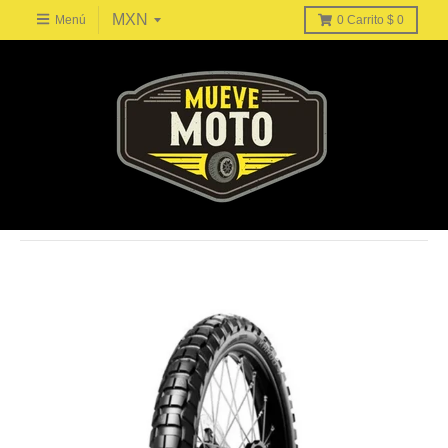
Menú
0
Carrito
$ 0