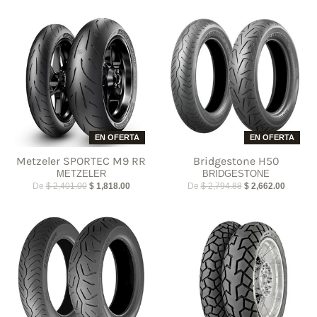
EN OFERTA
EN OFERTA
Metzeler SPORTEC M9 RR
Bridgestone H50
METZELER
BRIDGESTONE
De
$ 2,401.00
$ 1,818.00
De
$ 2,794.88
$ 2,662.00