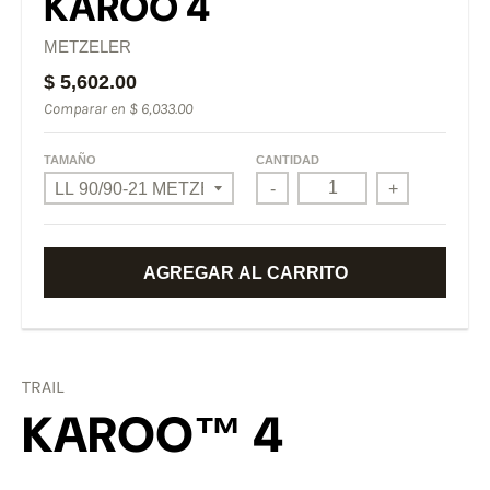
KAROO 4
METZELER
$ 5,602.00
Comparar en
$ 6,033.00
TAMAÑO
CANTIDAD
-
+
AGREGAR AL CARRITO
TRAIL
KAROO™ 4