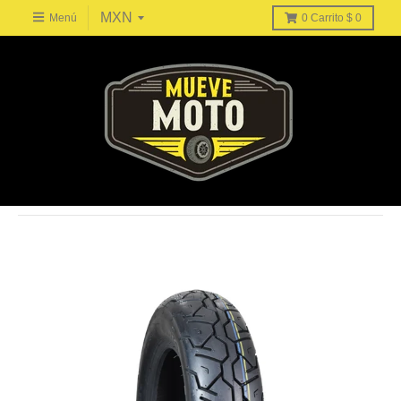
Menú
0
Carrito
$ 0