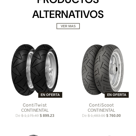
ALTERNATIVOS
VER MAS
EN OFERTA
EN OFERTA
ContiTwist
ContiScoot
CONTINENTAL
CONTINENTAL
De
$ 1,175.49
$ 899.23
De
$ 1,483.00
$ 760.00