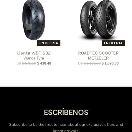
EN OFERTA
EN OFERTA
Llanta WDT S32
ROADTEC SCOOTER
Wanda Tyre
METZELER
De
$ 548.10
$ 438.48
De
$ 1,181.00
$ 1,096.00
ESCRÍBENOS
Subscribe to be the first to hear about our exclusive offers and
latest arrivals.