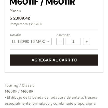
M6011F / M6011R
Maxxis
$ 2,089.42
Comparar en
$ 2,193.89
TAMAÑO
CANTIDAD
-
+
AGREGAR AL CARRITO
Touring / Classic
M6011F / M6011R
• El dibujo de la banda de rodadura delantera/trasera
especialmente formulado y combinado proporciona