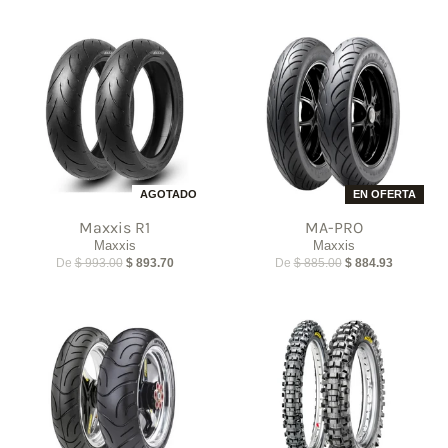
AGOTADO
EN OFERTA
Maxxis R1
MA-PRO
Maxxis
Maxxis
De
$ 993.00
$ 893.70
De
$ 885.00
$ 884.93