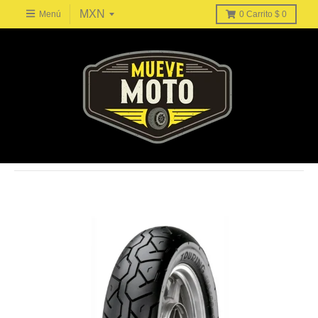
Menú
0
Carrito
$ 0