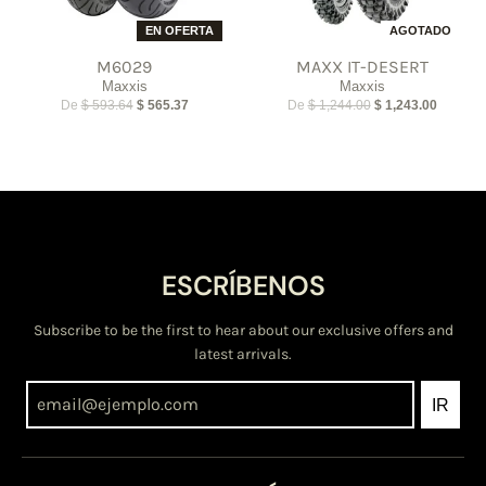
EN OFERTA
AGOTADO
M6029
MAXX IT-DESERT
Maxxis
Maxxis
De
$ 593.64
$ 565.37
De
$ 1,244.00
$ 1,243.00
ESCRÍBENOS
Subscribe to be the first to hear about our exclusive offers and
latest arrivals.
IR