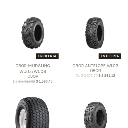
EN OFERTA
EN OFERTA
OBOR MUDSLING
OBOR ANTELOPE WL03
WU05/WU06
OBOR
De
$ 3,322.70
$ 2,241.12
OBOR
De
$ 2,322.32
$ 1,583.40