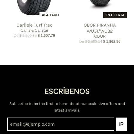
AGOTADO
EN OFERTA
Carlisle Turf Trac
OBOR PIRANHA
Carlisle/Carlstar
WU31/WU32
De
$ 2,250.86
$ 1,607.76
OBOR
De
$ 2,608.14
$ 1,862.96
ESCRÍBENOS
Subscribe to be the first to hear about our exclusive offers and
latest arrivals.
IR