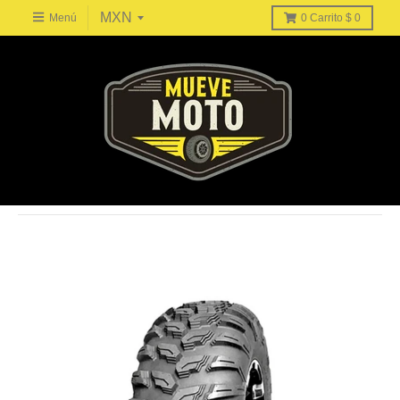
Menú
0
Carrito
$ 0