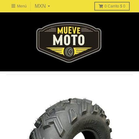
Menú
0
Carrito
$ 0