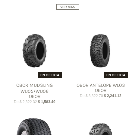
VER MAS
EN OFERTA
EN OFERTA
OBOR MUDSLING
OBOR ANTELOPE WL03
WU05/WU06
OBOR
De
$ 3,322.70
$ 2,241.12
OBOR
De
$ 2,322.32
$ 1,583.40