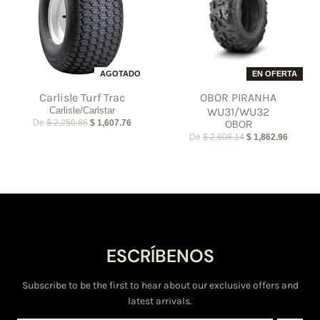
AGOTADO
EN OFERTA
Carlisle Turf Trac
OBOR PIRANHA
Carlisle/Carlstar
WU31/WU32
De
$ 2,250.86
$ 1,607.76
OBOR
De
$ 2,608.14
$ 1,862.96
ESCRÍBENOS
Subscribe to be the first to hear about our exclusive offers and
latest arrivals.